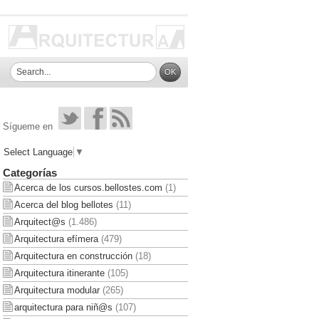
Sígueme en
Select Language
▼
Categorías
Acerca de los cursos.bellostes.com
(1)
Acerca del blog bellotes
(11)
Arquitect@s
(1.486)
Arquitectura efímera
(479)
Arquitectura en construcción
(18)
Arquitectura itinerante
(105)
Arquitectura modular
(265)
arquitectura para niñ@s
(107)