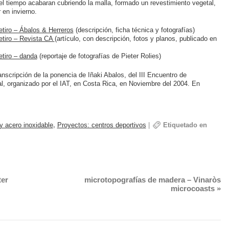
el tiempo acabaran cubriendo la malla, formado un revestimiento vegetal,
en invierno.
tiro – Ábalos & Herreros
(descripción, ficha técnica y fotografías)
etiro – Revista CA
(artículo, con descripción, fotos y planos, publicado en
etiro – danda
(reportaje de fotografías de Pieter Rolies)
anscripción de la ponencia de Iñaki Abalos, del III Encuentro de
l, organizado por el IAT, en Costa Rica, en Noviembre del 2004. En
y acero inoxidable
,
Proyectos: centros deportivos
|
Etiquetado en
ter
microtopografías de madera – Vinaròs
microcoasts
»