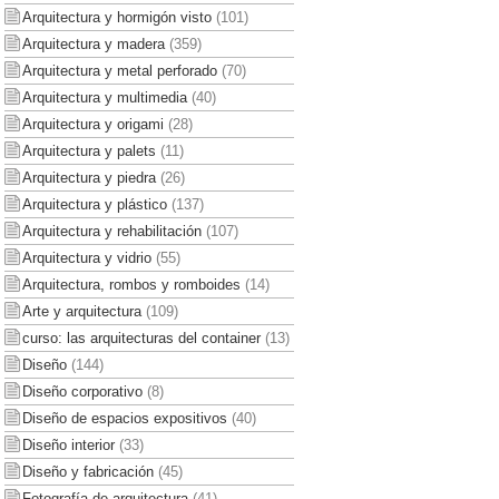
Arquitectura y hormigón visto
(101)
Arquitectura y madera
(359)
Arquitectura y metal perforado
(70)
Arquitectura y multimedia
(40)
Arquitectura y origami
(28)
Arquitectura y palets
(11)
Arquitectura y piedra
(26)
Arquitectura y plástico
(137)
Arquitectura y rehabilitación
(107)
Arquitectura y vidrio
(55)
Arquitectura, rombos y romboides
(14)
Arte y arquitectura
(109)
curso: las arquitecturas del container
(13)
Diseño
(144)
Diseño corporativo
(8)
Diseño de espacios expositivos
(40)
Diseño interior
(33)
Diseño y fabricación
(45)
Fotografía de arquitectura
(41)