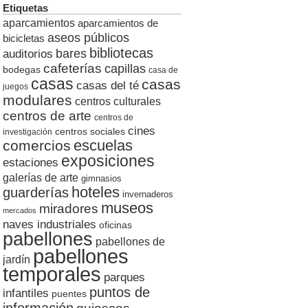
Etiquetas
aparcamientos
aparcamientos de
aseos públicos
bicicletas
bibliotecas
auditorios
bares
cafeterías
capillas
bodegas
casa de
casas
casas
casas del té
juegos
modulares
centros culturales
centros de arte
centros de
cines
centros sociales
investigación
escuelas
comercios
exposiciones
estaciones
galerías de arte
gimnasios
hoteles
guarderías
invernaderos
museos
miradores
mercados
naves industriales
oficinas
pabellones
pabellones de
pabellones
jardín
temporales
parques
puntos de
infantiles
puentes
información