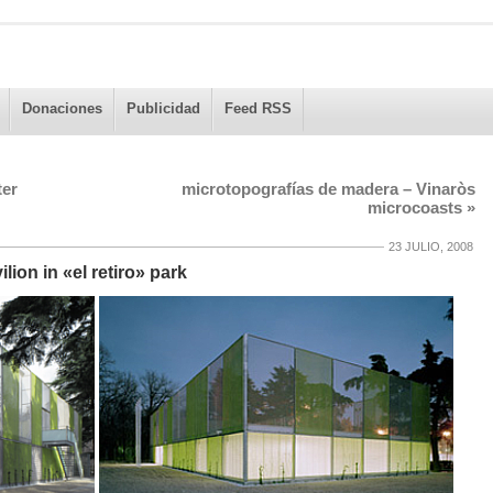
Donaciones
Publicidad
Feed RSS
ter
microtopografías de madera – Vinaròs
microcoasts
»
23 JULIO, 2008
lion in «el retiro» park