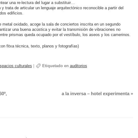
tear una re-lectura del lugar a substituir…
 trata de articular un lenguaje arquitectónico reconocible a partir del
dos edificios.
e metal oxidado, acoge la sala de conciertos inscrita en un segundo
antizar una buena acústica y evitar la transmisión de vibraciones no
 entre prismas queda ocupado por el vestíbulo, los aseos y los camerinos.
con fitxa técnica, texto, planos y fotografías)
spacios culturales
|
Etiquetado en
auditorios
60º,
a la inversa – hotel experimenta
»