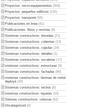
Proyectos: micro-equipamientos
(304)
Proyectos: pequeños edificios
(125)
Proyectos: transporte
(55)
Publicaciones en linea
(41)
Publicaciones: libros y revistas
(8)
Sistemas constructivos: bóvedas
(21)
Sistemas constructivos: cubiertas
(13)
Sistemas constructivos: cúpulas
(24)
Sistemas constructivos: detalles
(1)
Sistemas constructivos: escaleras
(17)
sistemas constructivos: estructuras
(4)
Sistemas constructivos: fachadas
(90)
sistemas constructivos: láminas de metal
deployé
(20)
Sistemas constructivos: techos
(6)
sistemas constructivos: tejuelas
(10)
Sitemas constructivos: celosías
(62)
Uncategorized
(4)