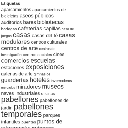
Etiquetas
aparcamientos
aparcamientos de
aseos públicos
bicicletas
bibliotecas
auditorios
bares
cafeterías
capillas
bodegas
casa de
casas
casas
casas del té
juegos
modulares
centros culturales
centros de arte
centros de
cines
centros sociales
investigación
escuelas
comercios
exposiciones
estaciones
galerías de arte
gimnasios
hoteles
guarderías
invernaderos
museos
miradores
mercados
naves industriales
oficinas
pabellones
pabellones de
pabellones
jardín
temporales
parques
puntos de
infantiles
puentes
información