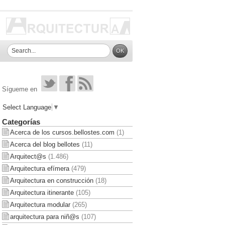
Sígueme en
Select Language
▼
Categorías
Acerca de los cursos.bellostes.com
(1)
Acerca del blog bellotes
(11)
Arquitect@s
(1.486)
Arquitectura efímera
(479)
Arquitectura en construcción
(18)
Arquitectura itinerante
(105)
Arquitectura modular
(265)
arquitectura para niñ@s
(107)