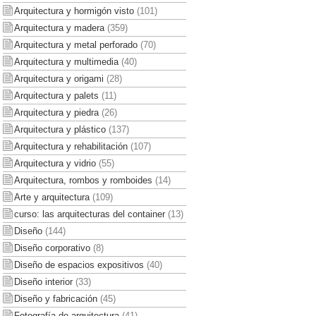
Arquitectura y hormigón visto
(101)
Arquitectura y madera
(359)
Arquitectura y metal perforado
(70)
Arquitectura y multimedia
(40)
Arquitectura y origami
(28)
Arquitectura y palets
(11)
Arquitectura y piedra
(26)
Arquitectura y plástico
(137)
Arquitectura y rehabilitación
(107)
Arquitectura y vidrio
(55)
Arquitectura, rombos y romboides
(14)
Arte y arquitectura
(109)
curso: las arquitecturas del container
(13)
Diseño
(144)
Diseño corporativo
(8)
Diseño de espacios expositivos
(40)
Diseño interior
(33)
Diseño y fabricación
(45)
Fotografía de arquitectura
(41)