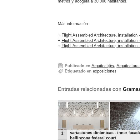
metros y acogerá a 30.000 habitantes.
Más información:
+
Flight Assembled Architecture, installatio
+
Flight Assembled Architecture, installation
+
Flight Assembled Architecture, installation
Publicado en
Arquitect@s
,
Arquitectura
Etiquetado en
exposiciones
Entradas relacionadas con
Gramazi
variaciones dinámicas - inner facad
1
bellinzona federal court