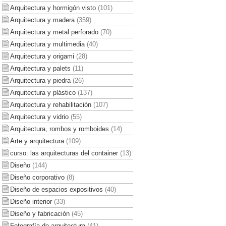
Arquitectura y hormigón visto
(101)
Arquitectura y madera
(359)
Arquitectura y metal perforado
(70)
Arquitectura y multimedia
(40)
Arquitectura y origami
(28)
Arquitectura y palets
(11)
Arquitectura y piedra
(26)
Arquitectura y plástico
(137)
Arquitectura y rehabilitación
(107)
Arquitectura y vidrio
(55)
Arquitectura, rombos y romboides
(14)
Arte y arquitectura
(109)
curso: las arquitecturas del container
(13)
Diseño
(144)
Diseño corporativo
(8)
Diseño de espacios expositivos
(40)
Diseño interior
(33)
Diseño y fabricación
(45)
Fotografía de arquitectura
(41)