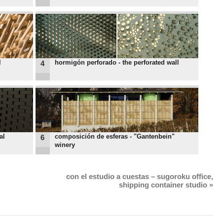
l
hormigón perforado - the perforated wall
4
al
composición de esferas - "Gantenbein"
6
winery
con el estudio a cuestas – sugoroku office,
shipping container studio
»