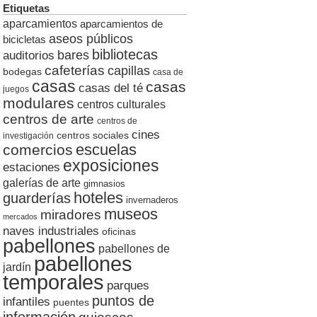
Etiquetas
aparcamientos
aparcamientos de
aseos públicos
bicicletas
bibliotecas
auditorios
bares
cafeterías
capillas
bodegas
casa de
casas
casas
casas del té
juegos
modulares
centros culturales
centros de arte
centros de
cines
centros sociales
investigación
escuelas
comercios
exposiciones
estaciones
galerías de arte
gimnasios
hoteles
guarderías
invernaderos
museos
miradores
mercados
naves industriales
oficinas
pabellones
pabellones de
pabellones
jardín
temporales
parques
puntos de
infantiles
puentes
información