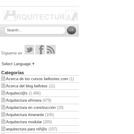
Sígueme en
Select Language
▼
Categorías
Acerca de los cursos.bellostes.com
(1)
Acerca del blog bellotes
(11)
Arquitect@s
(1.486)
Arquitectura efímera
(479)
Arquitectura en construcción
(18)
Arquitectura itinerante
(105)
Arquitectura modular
(265)
arquitectura para niñ@s
(107)