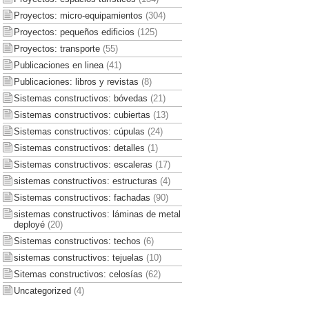
Proyectos: micro-equipamientos
(304)
Proyectos: pequeños edificios
(125)
Proyectos: transporte
(55)
Publicaciones en linea
(41)
Publicaciones: libros y revistas
(8)
Sistemas constructivos: bóvedas
(21)
Sistemas constructivos: cubiertas
(13)
Sistemas constructivos: cúpulas
(24)
Sistemas constructivos: detalles
(1)
Sistemas constructivos: escaleras
(17)
sistemas constructivos: estructuras
(4)
Sistemas constructivos: fachadas
(90)
sistemas constructivos: láminas de metal
deployé
(20)
Sistemas constructivos: techos
(6)
sistemas constructivos: tejuelas
(10)
Sitemas constructivos: celosías
(62)
Uncategorized
(4)