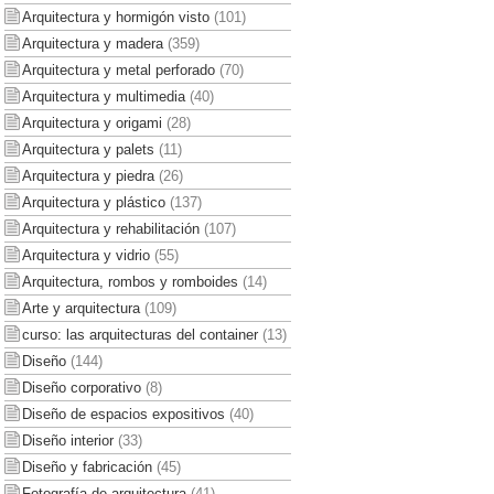
Arquitectura y hormigón visto
(101)
Arquitectura y madera
(359)
Arquitectura y metal perforado
(70)
Arquitectura y multimedia
(40)
Arquitectura y origami
(28)
Arquitectura y palets
(11)
Arquitectura y piedra
(26)
Arquitectura y plástico
(137)
Arquitectura y rehabilitación
(107)
Arquitectura y vidrio
(55)
Arquitectura, rombos y romboides
(14)
Arte y arquitectura
(109)
curso: las arquitecturas del container
(13)
Diseño
(144)
Diseño corporativo
(8)
Diseño de espacios expositivos
(40)
Diseño interior
(33)
Diseño y fabricación
(45)
Fotografía de arquitectura
(41)