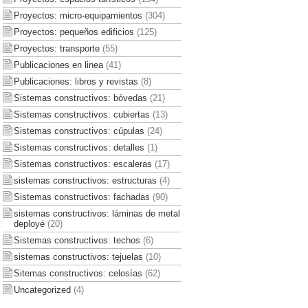
Proyectos: micro-equipamientos
(304)
Proyectos: pequeños edificios
(125)
Proyectos: transporte
(55)
Publicaciones en linea
(41)
Publicaciones: libros y revistas
(8)
Sistemas constructivos: bóvedas
(21)
Sistemas constructivos: cubiertas
(13)
Sistemas constructivos: cúpulas
(24)
Sistemas constructivos: detalles
(1)
Sistemas constructivos: escaleras
(17)
sistemas constructivos: estructuras
(4)
Sistemas constructivos: fachadas
(90)
sistemas constructivos: láminas de metal
deployé
(20)
Sistemas constructivos: techos
(6)
sistemas constructivos: tejuelas
(10)
Sitemas constructivos: celosías
(62)
Uncategorized
(4)