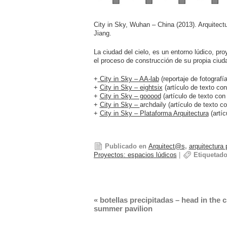
City in Sky, Wuhan – China (2013). Arquitect
Jiang.
La ciudad del cielo, es un entorno lúdico, p
el proceso de construcción de su propia ci
+
City in Sky – AA-lab
(reportaje de fotografí
+
City in Sky – eightsix
(artículo de texto con
+
City in Sky – gooood
(artículo de texto con 
+
City in Sky –
archdaily (artículo de texto co
+
City in Sky – Plataforma Arquitectura
(artíc
Publicado en
Arquitect@s
,
arquitectura
Proyectos: espacios lúdicos
|
Etiquetado
«
botellas precipitadas – head in the 
summer pavilion