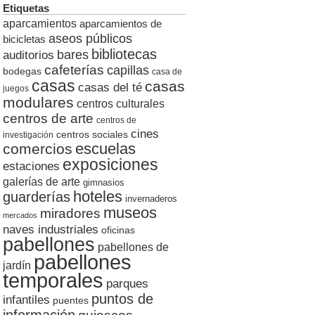
Etiquetas
aparcamientos
aparcamientos de
aseos públicos
bicicletas
bibliotecas
auditorios
bares
cafeterías
capillas
bodegas
casa de
casas
casas
casas del té
juegos
modulares
centros culturales
centros de arte
centros de
cines
centros sociales
investigación
escuelas
comercios
exposiciones
estaciones
galerías de arte
gimnasios
hoteles
guarderías
invernaderos
museos
miradores
mercados
naves industriales
oficinas
pabellones
pabellones de
pabellones
jardín
temporales
parques
puntos de
infantiles
puentes
información