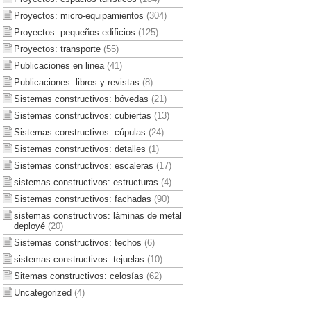
Proyectos: micro-equipamientos
(304)
Proyectos: pequeños edificios
(125)
Proyectos: transporte
(55)
Publicaciones en linea
(41)
Publicaciones: libros y revistas
(8)
Sistemas constructivos: bóvedas
(21)
Sistemas constructivos: cubiertas
(13)
Sistemas constructivos: cúpulas
(24)
Sistemas constructivos: detalles
(1)
Sistemas constructivos: escaleras
(17)
sistemas constructivos: estructuras
(4)
Sistemas constructivos: fachadas
(90)
sistemas constructivos: láminas de metal
deployé
(20)
Sistemas constructivos: techos
(6)
sistemas constructivos: tejuelas
(10)
Sitemas constructivos: celosías
(62)
Uncategorized
(4)