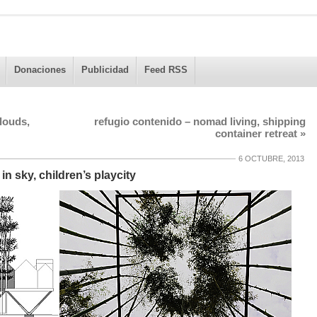
Donaciones
Publicidad
Feed RSS
clouds,
refugio contenido – nomad living, shipping
container retreat
»
6 OCTUBRE, 2013
in sky, children’s playcity