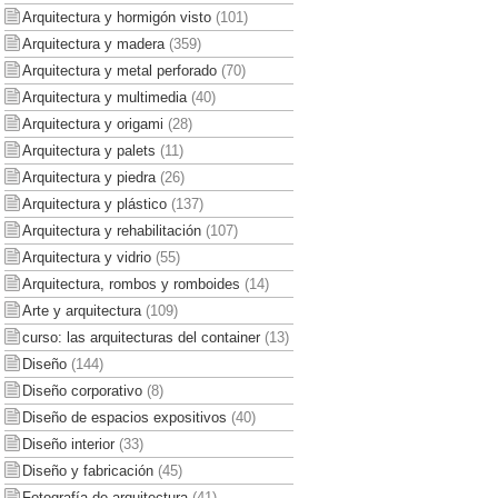
Arquitectura y hormigón visto
(101)
Arquitectura y madera
(359)
Arquitectura y metal perforado
(70)
Arquitectura y multimedia
(40)
Arquitectura y origami
(28)
Arquitectura y palets
(11)
Arquitectura y piedra
(26)
Arquitectura y plástico
(137)
Arquitectura y rehabilitación
(107)
Arquitectura y vidrio
(55)
Arquitectura, rombos y romboides
(14)
Arte y arquitectura
(109)
curso: las arquitecturas del container
(13)
Diseño
(144)
Diseño corporativo
(8)
Diseño de espacios expositivos
(40)
Diseño interior
(33)
Diseño y fabricación
(45)
Fotografía de arquitectura
(41)