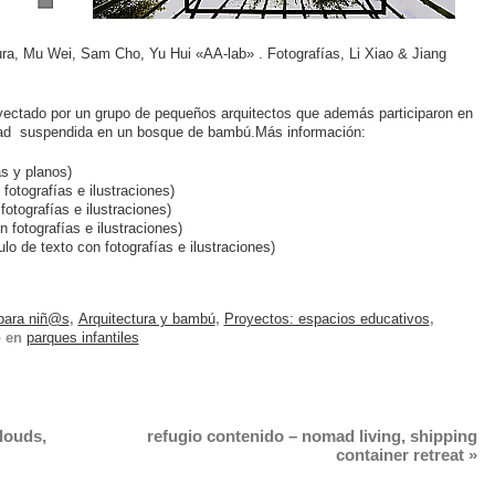
ura, Mu Wei, Sam Cho, Yu Hui «AA-lab» . Fotografías, Li Xiao & Jiang
royectado por un grupo de pequeños arquitectos que además participaron en
udad suspendida en un bosque de bambú.Más información:
as y planos)
 fotografías e ilustraciones)
fotografías e ilustraciones)
n fotografías e ilustraciones)
ulo de texto con fotografías e ilustraciones)
 para niñ@s
,
Arquitectura y bambú
,
Proyectos: espacios educativos
,
 en
parques infantiles
clouds,
refugio contenido – nomad living, shipping
container retreat
»