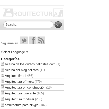
Sígueme en
Select Language
▼
Categorías
Acerca de los cursos.bellostes.com
(1)
Acerca del blog bellotes
(11)
Arquitect@s
(1.486)
Arquitectura efímera
(479)
Arquitectura en construcción
(18)
Arquitectura itinerante
(105)
Arquitectura modular
(265)
arquitectura para niñ@s
(107)