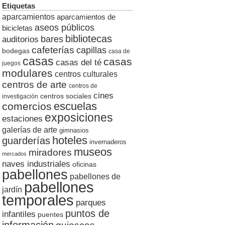
Etiquetas
aparcamientos
aparcamientos de
aseos públicos
bicicletas
bibliotecas
auditorios
bares
cafeterías
capillas
bodegas
casa de
casas
casas
casas del té
juegos
modulares
centros culturales
centros de arte
centros de
cines
centros sociales
investigación
escuelas
comercios
exposiciones
estaciones
galerías de arte
gimnasios
hoteles
guarderías
invernaderos
museos
miradores
mercados
naves industriales
oficinas
pabellones
pabellones de
pabellones
jardín
temporales
parques
puntos de
infantiles
puentes
información