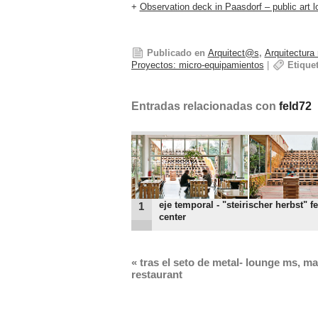
+
Observation deck in Paasdorf – public art l
Publicado en
Arquitect@s
,
Arquitectura 
Proyectos: micro-equipamientos
|
Etique
Entradas relacionadas con
feld72
eje temporal - "steirischer herbst" fe
1
center
«
tras el seto de metal- lounge ms, ma
restaurant