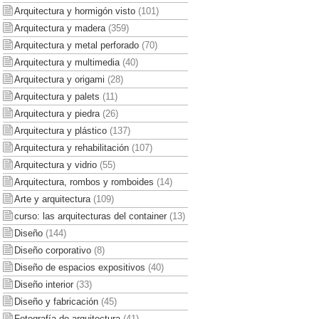
Arquitectura y hormigón visto
(101)
Arquitectura y madera
(359)
Arquitectura y metal perforado
(70)
Arquitectura y multimedia
(40)
Arquitectura y origami
(28)
Arquitectura y palets
(11)
Arquitectura y piedra
(26)
Arquitectura y plástico
(137)
Arquitectura y rehabilitación
(107)
Arquitectura y vidrio
(55)
Arquitectura, rombos y romboides
(14)
Arte y arquitectura
(109)
curso: las arquitecturas del container
(13)
Diseño
(144)
Diseño corporativo
(8)
Diseño de espacios expositivos
(40)
Diseño interior
(33)
Diseño y fabricación
(45)
Fotografía de arquitectura
(41)