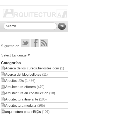
Sígueme en
Select Language
▼
Categorías
Acerca de los cursos.bellostes.com
(1)
Acerca del blog bellotes
(11)
Arquitect@s
(1.486)
Arquitectura efímera
(479)
Arquitectura en construcción
(18)
Arquitectura itinerante
(105)
Arquitectura modular
(265)
arquitectura para niñ@s
(107)