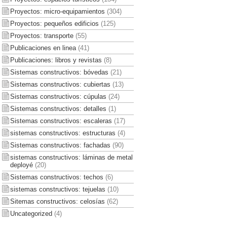
Proyectos: micro-equipamientos
(304)
Proyectos: pequeños edificios
(125)
Proyectos: transporte
(55)
Publicaciones en linea
(41)
Publicaciones: libros y revistas
(8)
Sistemas constructivos: bóvedas
(21)
Sistemas constructivos: cubiertas
(13)
Sistemas constructivos: cúpulas
(24)
Sistemas constructivos: detalles
(1)
Sistemas constructivos: escaleras
(17)
sistemas constructivos: estructuras
(4)
Sistemas constructivos: fachadas
(90)
sistemas constructivos: láminas de metal
deployé
(20)
Sistemas constructivos: techos
(6)
sistemas constructivos: tejuelas
(10)
Sitemas constructivos: celosías
(62)
Uncategorized
(4)