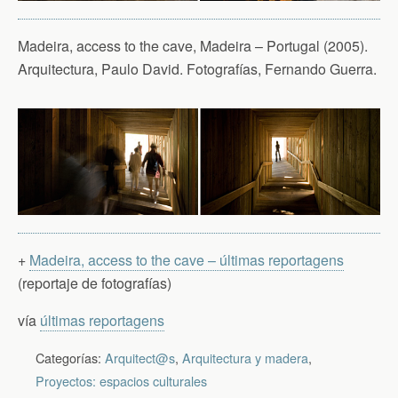
Madeira, access to the cave, Madeira – Portugal (2005).
Arquitectura, Paulo David. Fotografías, Fernando Guerra.
+
Madeira, access to the cave – últimas reportagens
(reportaje de fotografías)
vía
últimas reportagens
Categorías:
Arquitect@s
,
Arquitectura y madera
,
Proyectos: espacios culturales