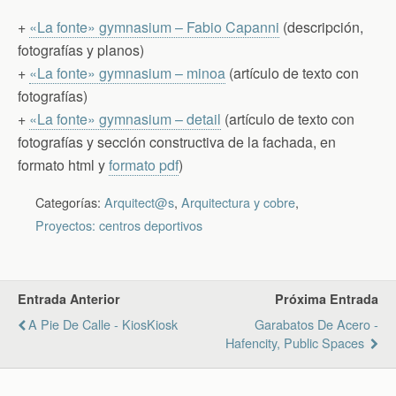
+
«La fonte» gymnasium – Fabio Capanni
(descripción,
fotografías y planos)
+
«La fonte» gymnasium – minoa
(artículo de texto con
fotografías)
+
«La fonte» gymnasium – detail
(artículo de texto con
fotografías y sección constructiva de la fachada, en
formato html y
formato pdf
)
Categorías:
Arquitect@s
,
Arquitectura y cobre
,
Proyectos: centros deportivos
Entrada Anterior
Próxima Entrada
A Pie De Calle - KiosKiosk
Garabatos De Acero -
Hafencity, Public Spaces