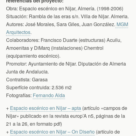
referéncias del proyecto:
Obra: Espacio escénico en Níjar, Almería. (1998-2006)
Situación: Rambla de las eras s/n. Villa de Níjar. Almeria.
Autores: José Morales, Sara Giles, Juan González.
MGM
Arquitectos
.
Colaboradores: Francisco Duarte (estructuras) Acuilu,
Amoenitas y DiMarq (instalaciones) Chemtrol
(equipamiento escénico).
Promotor: Ayuntamiento de Nijar. Diputación de Almeria
Junta de Andalucia.
Contratista: Garasa
Superfície contruida: 2.536 m2
Fotografías:
Fernando Alda
+
Espacio escénico en Níjar – apta
(artículo «campos de
Níjar» publicado en la revista europ’A n5, páginas de la
21 a la 26, en formato pdf)
+
Espacio escénico en Níjar – On Diseño
(artículo de