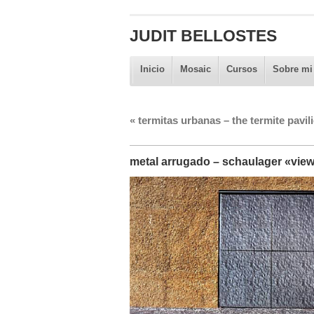
JUDIT BELLOSTES
Inicio
Mosaic
Cursos
Sobre mi
«
termitas urbanas – the termite pavil
metal arrugado – schaulager «vie