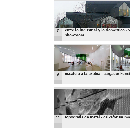
entre lo industrial y lo domestico - 
7
showroom
escalera a la azotea - aargauer kuns
9
topografia de metal - caixaforum ma
11