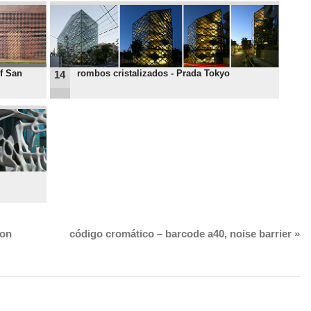
f San
rombos cristalizados - Prada Tokyo
14
ion
código cromático – barcode a40, noise barrier
»