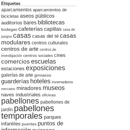
Etiquetas
aparcamientos
aparcamientos de
aseos públicos
bicicletas
bibliotecas
auditorios
bares
cafeterías
capillas
bodegas
casa de
casas
casas
casas del té
juegos
modulares
centros culturales
centros de arte
centros de
cines
centros sociales
investigación
escuelas
comercios
exposiciones
estaciones
galerías de arte
gimnasios
hoteles
guarderías
invernaderos
museos
miradores
mercados
naves industriales
oficinas
pabellones
pabellones de
pabellones
jardín
temporales
parques
puntos de
infantiles
puentes
información