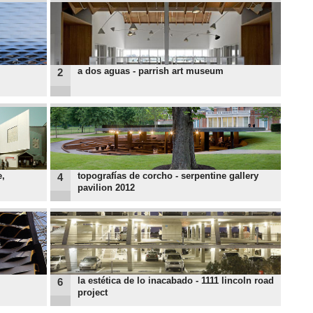
a dos aguas - parrish art museum
2
e,
topografías de corcho - serpentine gallery
4
pavilion 2012
la estética de lo inacabado - 1111 lincoln road
6
project