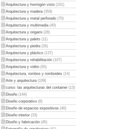
Arquitectura y hormigón visto
(101)
Arquitectura y madera
(359)
Arquitectura y metal perforado
(70)
Arquitectura y multimedia
(40)
Arquitectura y origami
(28)
Arquitectura y palets
(11)
Arquitectura y piedra
(26)
Arquitectura y plástico
(137)
Arquitectura y rehabilitación
(107)
Arquitectura y vidrio
(55)
Arquitectura, rombos y romboides
(14)
Arte y arquitectura
(109)
curso: las arquitecturas del container
(13)
Diseño
(144)
Diseño corporativo
(8)
Diseño de espacios expositivos
(40)
Diseño interior
(33)
Diseño y fabricación
(45)
Fotografía de arquitectura
(41)