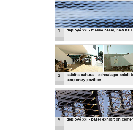
deployé xxl - messe basel, new hall
1
satélite cultural - schaulager satellit
3
temporary pavilion
deployé xxl - basel exhibition center
5