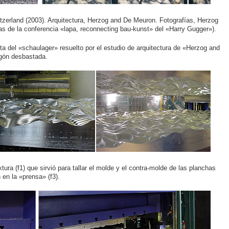
tzerland (2003). Arquitectura, Herzog and De Meuron. Fotografías, Herzog
vas de la conferencia «lapa, reconnecting bau-kunst» del «Harry Gugger»).
ta del «schaulager» resuelto por el estudio de arquitectura de «Herzog and
igón desbastada.
tura (f1) que sirvió para tallar el molde y el contra-molde de las planchas
en la «prensa» (f3).