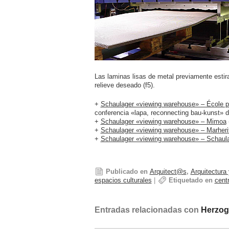
Las laminas lisas de metal previamente estir
relieve deseado (f5).
+
Schaulager «viewing warehouse» – École p
conferencia «lapa, reconnecting bau-kunst» d
+
Schaulager «viewing warehouse» – Mimoa
+
Schaulager «viewing warehouse» – Marherita
+
Schaulager «viewing warehouse» – Schaul
Publicado en
Arquitect@s
,
Arquitectura
espacios culturales
|
Etiquetado en
cent
Entradas relacionadas con
Herzog