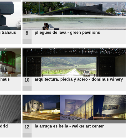
vitrahaus
pliegues de lava - green pavilions
8
thaus
arquitectura, piedra y acero - dominus winery
10
drid
la arruga es bella - walker art center
12