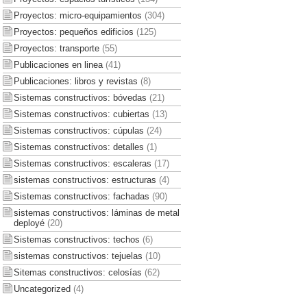
Proyectos: micro-equipamientos
(304)
Proyectos: pequeños edificios
(125)
Proyectos: transporte
(55)
Publicaciones en linea
(41)
Publicaciones: libros y revistas
(8)
Sistemas constructivos: bóvedas
(21)
Sistemas constructivos: cubiertas
(13)
Sistemas constructivos: cúpulas
(24)
Sistemas constructivos: detalles
(1)
Sistemas constructivos: escaleras
(17)
sistemas constructivos: estructuras
(4)
Sistemas constructivos: fachadas
(90)
sistemas constructivos: láminas de metal
deployé
(20)
Sistemas constructivos: techos
(6)
sistemas constructivos: tejuelas
(10)
Sitemas constructivos: celosías
(62)
Uncategorized
(4)