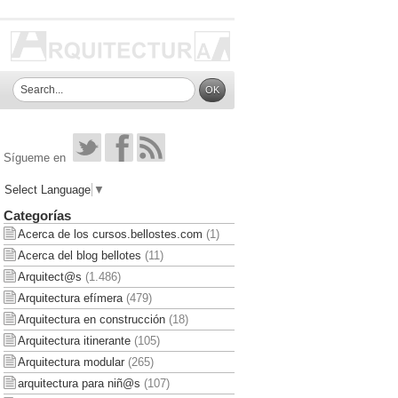
Sígueme en
Select Language
▼
Categorías
Acerca de los cursos.bellostes.com
(1)
Acerca del blog bellotes
(11)
Arquitect@s
(1.486)
Arquitectura efímera
(479)
Arquitectura en construcción
(18)
Arquitectura itinerante
(105)
Arquitectura modular
(265)
arquitectura para niñ@s
(107)