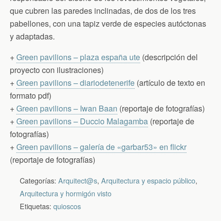
que cubren las paredes inclinadas, de dos de los tres
pabellones, con una tapiz verde de especies autóctonas
y adaptadas.
+
Green pavilions – plaza españa ute
(descripción del
proyecto con ilustraciones)
+
Green pavilions – diariodetenerife
(artículo de texto en
formato pdf)
+
Green pavilions – Iwan Baan
(reportaje de fotografías)
+
Green pavilions – Duccio Malagamba
(reportaje de
fotografías)
+
Green pavilions – galería de «garbar53» en flickr
(reportaje de fotografías)
Categorías:
Arquitect@s
,
Arquitectura y espacio público
,
Arquitectura y hormigón visto
Etiquetas:
quioscos